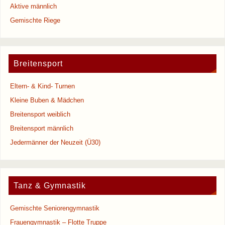
e
Aktive männlich
s
Gemischte Riege
e
s
F
e
Breitensport
l
d
Eltern- & Kind- Turnen
l
Kleine Buben & Mädchen
e
Breitensport weiblich
e
Breitensport männlich
r
Jedermänner der Neuzeit (Ü30)
.
Tanz & Gymnastik
Gemischte Seniorengymnastik
Frauengymnastik – Flotte Truppe