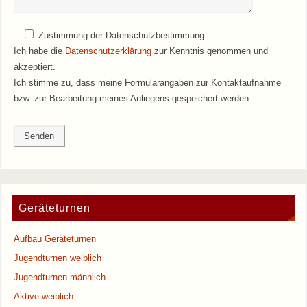
Zustimmung der Datenschutzbestimmung.
Ich habe die
Datenschutzerklärung
zur Kenntnis genommen und
akzeptiert.
Ich stimme zu, dass meine Formularangaben zur Kontaktaufnahme
bzw. zur Bearbeitung meines Anliegens gespeichert werden.
B
i
t
t
e
l
Geräteturnen
a
s
Aufbau Geräteturnen
s
Jugendturnen weiblich
e
Jugendturnen männlich
d
Aktive weiblich
i