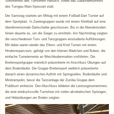
Sommerfest des Turnverein Hasloch, sowie das Gaukinderturnfest
des Turngau Main-Spessart statt.
Der Samstag startete am Mittag mit einem Fußball-Dart Turnier auf
dem Sportplatz. In Zweiergruppen wurde mit einem Klettball auf eine
überdimensionale Dartscheibe geschossen. Bis in die Abendstunden
hinein dauerte es, um die Sieger zu ermitteln. Am Nachmittag zeigten
die verschiedenen Turn- und Tanzgruppen einstudierte Aufführungen.
Mit dabei waren wieder das Eltern- und Kind Turnen mit einem
Hindernisparcours, gefolgt von den kleinen Mädchen und Buben, die
einfache Turnelemente an Weichbodenmatten vorführten. Die
Breitensportgruppe männlich präsentierte im Anschluss Übungen auf
dem Bodenläufer. Die Gruppe Breitensport weiblich präsentierte
danach einen dynamischen Auftritt mit Springseilen, Bodenläufer und
Minitrampolin, bevor die Tanzeinlage der Zumba Gruppe dem
Publikum einheizte. Den Abschluss bildeten die Leistungsturnerinnen,
die eine eindrucksvolle Turnshow mit vielen akrobatischen Sprüngen,
und Hebeübungen am Boden zeigten.