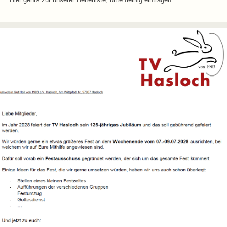
Hier gehts zur unserer Helferliste, bitte fleißig eintragen.